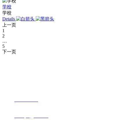
学校
学校
Details
上一页
1
2
…
5
下一页
KY开元·（中国）集团
地址：河北省保定市清苑区新华西路1980号
电话：
0312-8117777
邮箱：
hbbdbydq@126.com