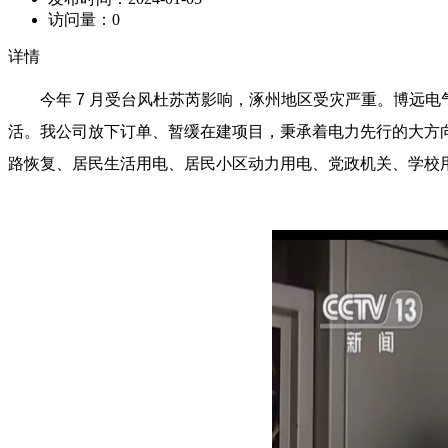
访问量：
0
详情
今年 7 月受台风杜苏芮影响，涿州地区受灾严重。博远电
活。我公司放下订单、暂缓在建项目，秉承着电力先行的大方向
路恢复、居民生活用电、居民小区动力用电、党政机关、学校